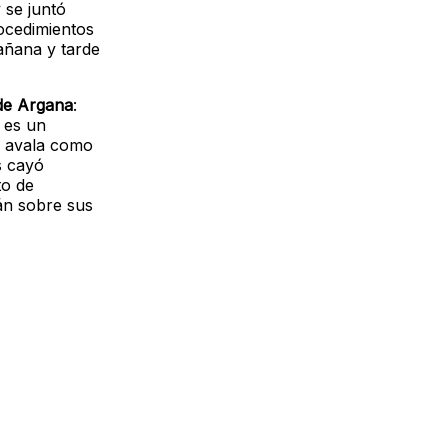
 se juntó
rocedimientos
añana y tarde
 de Argana
:
 es un
e avala como
s cayó
to de
án sobre sus