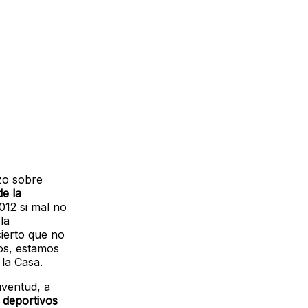
zo sobre
de la
012 si mal no
la
cierto que no
os, estamos
 la Casa.
uventud, a
 deportivos