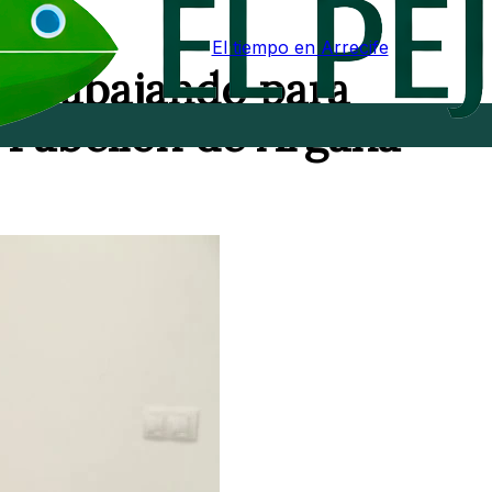
El tiempo en Arrecife
 trabajando para
 Pabellón de Argana"