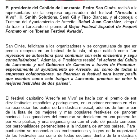
El presidente del Cabildo de Lanzarote, Pedro San Ginés,
recibió a lo
representates de la empresa organizadora del festival
“Arrecife e
Vivo”
,
H. Smith Solutions
,
Semi Gil y Tirso Blancas,
y al concejal d
Turismo del Ayuntamiento de Arrecife,
Rafael Juan González
,
despué
de traer a Lanzarote el premio al
Mejor Festival Español de Pequeñ
Formato
en los
'Iberian Festival Awards'.
San Ginés, felicitaba a los organizadores y se congratulaba de que est
premio recayera en un festival de la isla, al que calificó como
“un
inyección de autoestima para continuar con este encuentro y segui
consolidándose”.
Además, el Presidente resaltó
“el acierto del Cabild
de Lanzarote y del Gobierno de Canarias a través de Promotur 
especialmente al ayuntamiento de Arrecife, así como de todas la
empresas colaboradoras, de financiar el festival para hacer posibl
que eventos como este traigan a Lanzarote premios de entre lo
mejores festivales de dos países”.
El festival capitalino 'Arrecife en Vivo' se hacía con el premio de entr
diez festivales españoles y portugueses, en u
n primer certamen en el qu
se reconocían los éxitos de la industria musical, además de formar part
de la lista de los mejores y más populares festivales del panoram
nacional. L
os ganadores del concurso se decidieron en una primera fas
por voto público, y una segunda griba con el voto del jurado compuest
por personalidades perteneciente a la industria de ambos países. Para l
puntuación se reconocían las contribuciones y logros de la organizació
de los festivales así como de todos sectores dentro de la industria d