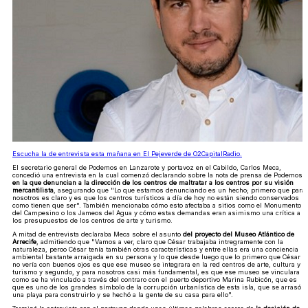
Escucha la de entrevista esta mañana en El Pejeverde de O2CapitalRadio.
El secretario general de Podemos en Lanzarote y portavoz en el Cabildo, Carlos Meca,
concedió una entrevista en la cual comenzó declarando sobre la nota de prensa de Podemos
en la que denuncian a la dirección de los centros de maltratar a los centros por su visión
mercantilista
, asegurando que "Lo que estamos denunciando es un hecho; primero que para
nosotros es claro y es que los centros turísticos a día de hoy no están siendo conservados
como tienen que ser". También mencionaba cómo esto afectaba a sitios como el Monumento
del Campesino o los Jameos del Agua y cómo estas demandas eran asimismo una crítica a
los presupuestos de los centros de arte y turismo.
A mitad de entrevista declaraba Meca sobre el asunto
del proyecto del Museo Atlántico de
Arrecife
, admitiendo que "Vamos a ver, claro que César trabajaba intregramente con la
naturaleza, peroo César tenía también otras características y entre ellas era una conciencia
ambiental bastante arraigada en su persona y lo que desde luego que lo primero que César
no vería con buenos ojos es que ese museo se integrara en la red centros de arte, cultura y
turismo y segundo, y para nosotros casi más fundamental, es que ese museo se vinculara
como se ha vinculado a través del contraro con el puerto deportivo Marina Rubicón, que es
que es uno de los grandes símbolo de la corrupción urbanística de esta isla, que se arrasó
una playa para construirlo y se hechó a la gente de su casa para ello".