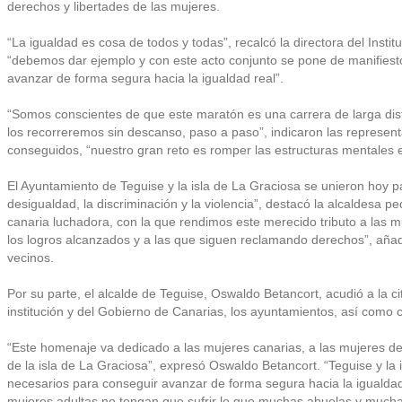
derechos y libertades de las mujeres.
“La igualdad es cosa de todos y todas”, recalcó la directora del Inst
“debemos dar ejemplo y con este acto conjunto se pone de manifie
avanzar de forma segura hacia la igualdad real”.
“Somos conscientes de que este maratón es una carrera de larga di
los recorreremos sin descanso, paso a paso”, indicaron las represent
conseguidos, “nuestro gran reto es romper las estructuras mentales 
El Ayuntamiento de Teguise y la isla de La Graciosa se unieron hoy
desigualdad, la discriminación y la violencia”, destacó la alcaldesa
canaria luchadora, con la que rendimos este merecido tributo a las 
los logros alcanzados y a las que siguen reclamando derechos”, aña
vecinos.
Por su parte, el alcalde de Teguise, Oswaldo Betancort, acudió a la c
institución y del Gobierno de Canarias, los ayuntamientos, así como c
“Este homenaje va dedicado a las mujeres canarias, a las mujeres del
de la isla de La Graciosa”, expresó Oswaldo Betancort. “Teguise y la
necesarios para conseguir avanzar de forma segura hacia la igualdad 
mujeres adultas no tengan que sufrir lo que muchas abuelas y much