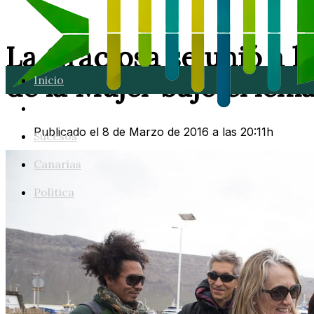
La Graciosa se unió a 
de la Mujer bajo el lema
Inicio
Lanzarote
Publicado el 8 de Marzo de 2016 a las 20:11h
Sucesos
Canarias
Política