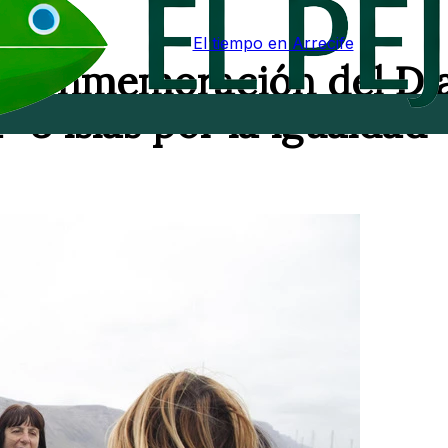
El tiempo en Arrecife
la conmemoración del Dí
 “8 islas por la igualdad”