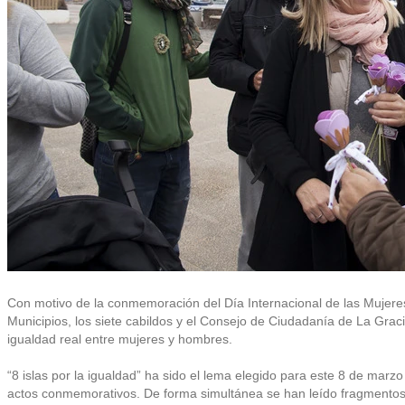
Con motivo de la conmemoración del Día Internacional de las Mujere
Municipios, los siete cabildos y el Consejo de Ciudadanía de La Graci
igualdad real entre mujeres y hombres.
“8 islas por la igualdad” ha sido el lema elegido para este 8 de marz
actos conmemorativos. De forma simultánea se han leído fragmentos d