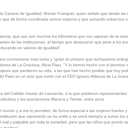
ituto Canario de Igualdad, Marián Franquet, quien señaló que desde las i
sto que de forma coordinada somos mejores y que aunando esfuerzos 
stancia, que son aún muchos los kilómetros que nos separan de la met
antes de las instituciones, al tiempo que destacaron que pese a los a
educando en valores de igualdad”.
 para conmemorar esta lucha y “gritar al unísono que rechazamos enérg
 pedánea de La Graciosa, Alicia Páez. “Y lo hemos hecho con el permiso
mujeres que perdieron su vida, a las que han hecho posible que hoy p
dió Paéz en un acto que contó con el CEO Ignacio Aldecoa de La Gracio
ita del Cabildo Insular de Lanzarote, a la que asistieron representante
olectivos y las asociaciones Mararía y Tiemar, entre otros.
 mundo y si me lo permiten, de forma especial a las mujeres fuertes y
 institución que represento se ha unido y se unirá siempre a sumar los 
real y palpable por toda la sociedad, para que las niñas que pronto s
as madres”.