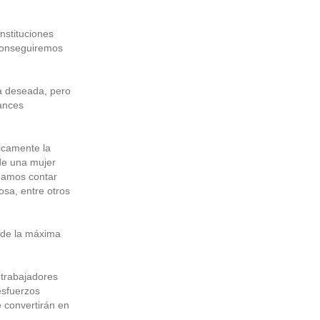
nstituciones
conseguiremos
a deseada, pero
vances
icamente la
 de una mujer
odamos contar
sa, entre otros
s de la máxima
 trabajadores
esfuerzos
e convertirán en