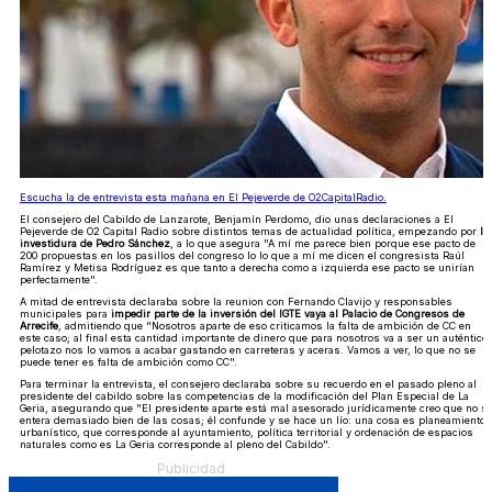
Escucha la de entrevista esta mañana en El Pejeverde de O2CapitalRadio.
El consejero del Cabildo de Lanzarote, Benjamín Perdomo, dio unas declaraciones a El
Pejeverde de O2 Capital Radio sobre distintos temas de actualidad política, empezando por
la
investidura de Pedro Sánchez
, a lo que asegura "A mí me parece bien porque ese pacto de
200 propuestas en los pasillos del congreso lo lo que a mí me dicen el congresista Raúl
Ramírez y Metisa Rodríguez es que tanto a derecha como a izquierda ese pacto se unirían
perfectamente".
A mitad de entrevista declaraba sobre la reunion con Fernando Clavijo y responsables
municipales para
impedir parte de la inversión del IGTE vaya al Palacio de Congresos de
Arrecife
, admitiendo que "Nosotros aparte de eso criticamos la falta de ambición de CC en
este caso; al final esta cantidad importante de dinero que para nosotros va a ser un auténtico
pelotazo nos lo vamos a acabar gastando en carreteras y aceras. Vamos a ver, lo que no se
puede tener es falta de ambición como CC".
Para terminar la entrevista, el consejero declaraba sobre su recuerdo en el pasado pleno al
presidente del cabildo sobre las competencias de la modificación del Plan Especial de La
Geria, asegurando que "El presidente aparte está mal asesorado jurídicamente creo que no s
entera demasiado bien de las cosas; él confunde y se hace un lío: una cosa es planeamiento
urbanístico, que corresponde al ayuntamiento, política territorial y ordenación de espacios
naturales como es La Geria corresponde al pleno del Cabildo".
Publicidad