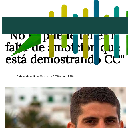
Benjamín Perdomo:
"No se puede tener la
falta de ambición que
está demostrando CC"
Publicado el 8 de Marzo de 2016 a las 11:36h