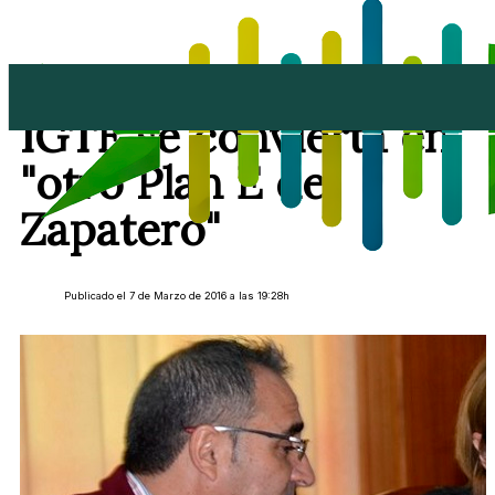
El PP no quiere que el
IGTE se convierta en
"otro Plan E de
Zapatero"
Publicado el 7 de Marzo de 2016 a las 19:28h