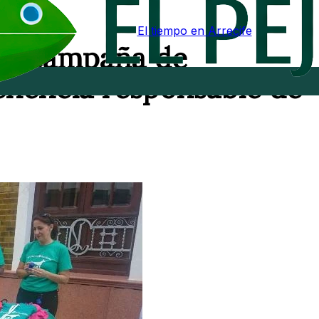
El tiempo en Arrecife
e su campaña de
enencia responsable de