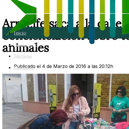
Arrecife saca a la call
concienciación sobre t
Inicio
animales
Lanzarote
Sucesos
Publicado el 4 de Marzo de 2016 a las 20:12h
Canarias
Política