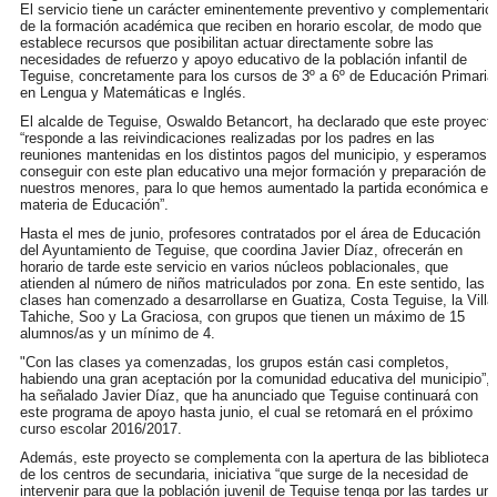
El servicio tiene un carácter eminentemente preventivo y complementario
de la formación académica que reciben en horario escolar, de modo que
establece recursos que posibilitan actuar directamente sobre las
necesidades de refuerzo y apoyo educativo de la población infantil de
Teguise, concretamente para los cursos de 3º a 6º de Educación Primaria
en Lengua y Matemáticas e Inglés.
El alcalde de Teguise, Oswaldo Betancort, ha declarado que este proyect
“responde a las reivindicaciones realizadas por los padres en las
reuniones mantenidas en los distintos pagos del municipio, y esperamos
conseguir con este plan educativo una mejor formación y preparación de
nuestros menores, para lo que hemos aumentado la partida económica en
materia de Educación”.
Hasta el mes de junio, profesores contratados por el área de Educación
del Ayuntamiento de Teguise, que coordina Javier Díaz, ofrecerán en
horario de tarde este servicio en varios núcleos poblacionales, que
atienden al número de niños matriculados por zona. En este sentido, las
clases han comenzado a desarrollarse en Guatiza, Costa Teguise, la Villa
Tahiche, Soo y La Graciosa, con grupos que tienen un máximo de 15
alumnos/as y un mínimo de 4.
"Con las clases ya comenzadas, los grupos están casi completos,
habiendo una gran aceptación por la comunidad educativa del municipio”,
ha señalado Javier Díaz, que ha anunciado que Teguise continuará con
este programa de apoyo hasta junio, el cual se retomará en el próximo
curso escolar 2016/2017.
Además, este proyecto se complementa con la apertura de las bibliotecas
de los centros de secundaria, iniciativa “que surge de la necesidad de
intervenir para que la población juvenil de Teguise tenga por las tardes un