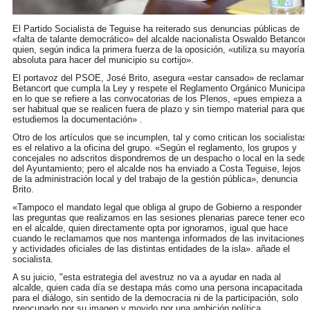
El Partido Socialista de Teguise ha reiterado sus denuncias públicas de
«falta de talante democrático» del alcalde nacionalista Oswaldo Betancort
quien, según indica la primera fuerza de la oposición, «utiliza su mayoría
absoluta para hacer del municipio su cortijo».
El portavoz del PSOE, José Brito, asegura «estar cansado» de reclamar 
Betancort que cumpla la Ley y respete el Reglamento Orgánico Municipal
en lo que se refiere a las convocatorias de los Plenos, «pues empieza a
ser habitual que se realicen fuera de plazo y sin tiempo material para que
estudiemos la documentación» .
Otro de los artículos que se incumplen, tal y como critican los socialistas,
es el relativo a la oficina del grupo. «Según el reglamento, los grupos y
concejales no adscritos dispondremos de un despacho o local en la sede
del Ayuntamiento; pero el alcalde nos ha enviado a Costa Teguise, lejos
de la administración local y del trabajo de la gestión pública», denuncia
Brito.
«Tampoco el mandato legal que obliga al grupo de Gobierno a responder a
las preguntas que realizamos en las sesiones plenarias parece tener eco
en el alcalde, quien directamente opta por ignorarnos, igual que hace
cuando le reclamamos que nos mantenga informados de las invitaciones
y actividades oficiales de las distintas entidades de la isla». añade el
socialista.
A su juicio, "esta estrategia del avestruz no va a ayudar en nada al
alcalde, quien cada día se destapa más como una persona incapacitada
para el diálogo, sin sentido de la democracia ni de la participación, solo
preocupado por su imagen y movido por una ambición política