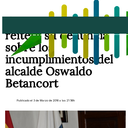
El PSOE de Teguise
reitera su denuncia
sobre los
incumplimientos del
alcalde Oswaldo
Betancort
Publicado el 3 de Marzo de 2016 a las 21:56h