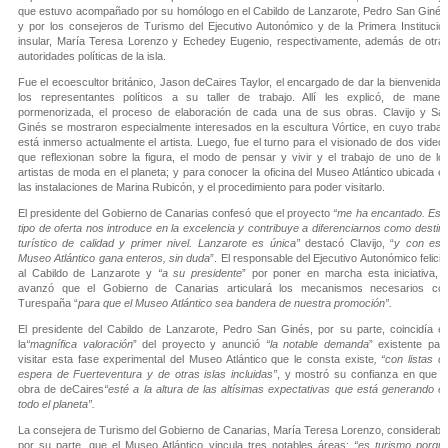
que estuvo acompañado por su homólogo en el Cabildo de Lanzarote, Pedro San Ginés
y por los consejeros de Turismo del Ejecutivo Autonómico y de la Primera Institució
insular, María Teresa Lorenzo y Echedey Eugenio, respectivamente, además de otra
autoridades políticas de la isla.
Fue el ecoescultor británico, Jason deCaires Taylor, el encargado de dar la bienvenida 
los representantes políticos a su taller de trabajo. Allí les explicó, de maner
pormenorizada, el proceso de elaboración de cada una de sus obras. Clavijo y Sa
Ginés se mostraron especialmente interesados en la escultura Vórtice, en cuyo trabaj
está inmerso actualmente el artista. Luego, fue el turno para el visionado de dos video
que reflexionan sobre la figura, el modo de pensar y vivir y el trabajo de uno de lo
artistas de moda en el planeta; y para conocer la oficina del Museo Atlántico ubicada e
las instalaciones de Marina Rubicón, y el procedimiento para poder visitarlo.
El presidente del Gobierno de Canarias confesó que el proyecto
“me ha encantado. Est
tipo de oferta nos introduce en la excelencia y contribuye a diferenciarnos como destin
turístico de calidad y primer nivel. Lanzarote es única”
destacó Clavijo, “
y con est
Museo Atlántico gana enteros, sin duda
”. El responsable del Ejecutivo Autonómico felicit
al Cabildo de Lanzarote y
“a su presidente
” por poner en marcha esta iniciativa, 
avanzó que el Gobierno de Canarias articulará los mecanismos necesarios co
Turespaña “
para que el Museo Atlántico sea bandera de nuestra promoción”.
El presidente del Cabildo de Lanzarote, Pedro San Ginés, por su parte, coincidía e
la
“magnífica valoración
” del proyecto y anunció
“la notable demanda
” existente par
visitar esta fase experimental del Museo Atlántico que le consta existe
, “con listas d
espera de Fuerteventura y de otras islas incluidas”
, y mostró su confianza en que l
obra de deCaires
“esté a la altura de las altísimas expectativas que está generando e
todo el planeta”.
La consejera de Turismo del Gobierno de Canarias, María Teresa Lorenzo, consideraba
por su parte, que el Museo Atlántico vincula tres notables áreas:
“es turismo porqu