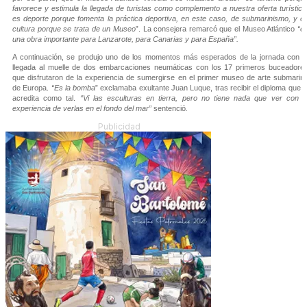
favorece y estimula la llegada de turistas como complemento a nuestra oferta turística
es deporte porque fomenta la práctica deportiva, en este caso, de submarinismo, y e
cultura porque se trata de un Museo
”. La consejera remarcó que el Museo Atlántico
“e
una obra importante para Lanzarote, para Canarias y para España”.
A continuación, se produjo uno de los momentos más esperados de la jornada con l
llegada al muelle de dos embarcaciones neumáticas con los 17 primeros buceadore
que disfrutaron de la experiencia de sumergirse en el primer museo de arte submarin
de Europa.
“Es la bomba
” exclamaba exultante Juan Luque, tras recibir el diploma que l
acredita como tal.
“Vi las esculturas en tierra, pero no tiene nada que ver con l
experiencia de verlas en el fondo del mar”
sentenció
.
Publicidad