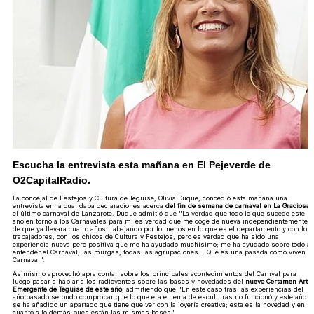
Escucha la entrevista esta mañana en El Pejeverde de
O2CapitalRadio.
La concejal de Festejos y Cultura de Teguise, Olivia Duque, concedió esta mañana una
entrevista en la cual daba declaraciones acerca
del fin de semana de carnaval en La Graciosa
,
el último carnaval de Lanzarote. Duque admitió que "La verdad que todo lo que sucede este
año en torno a los Carnavales para mí es verdad que me coge de nueva independientemente
de que ya llevara cuatro años trabajando por lo menos en lo que es el departamento y con los
trabajadores, con los chicos de Cultura y Festejos, pero es verdad que ha sido una
experiencia nueva pero positiva que me ha ayudado muchísimo; me ha ayudado sobre todo a
entender el Carnaval, las murgas, todas las agrupaciones... Que es una pasada cómo viven el
Carnaval".
Asimismo aprovechó apra contar sobre los principales acontecimientos del Carnval para
luego pasar a hablar a los radioyentes sobre las bases y novedades del
nuevo Certamen Arte
Emergente de Teguise de este año
, admitiendo que "En este caso tras las experiencias del
año pasado se pudo comprobar que lo que era el tema de esculturas no funcionó y este año
se ha añadido un apartado que tiene que ver con la joyería creativa; esta es la novedad y en
cuanto a lo demás pues están las mismas bases".