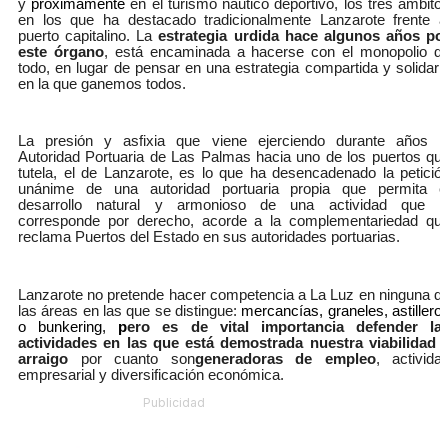
y
próximamente
en el turismo náutico deportivo, los tres ámbito
en los que ha destacado tradicionalmente Lanzarote frente a
puerto capitalino. La
estrategia urdida hace algunos años po
este órgano
, está encaminada a hacerse con el monopolio d
todo, en lugar de pensar en una estrategia compartida y solidari
en la que ganemos todos.
La presión y asfixia que viene ejerciendo durante años l
Autoridad Portuaria de Las Palmas hacia uno de los puertos qu
tutela, el de Lanzarote, es lo que ha desencadenado la petició
unánime de una autoridad portuaria propia que permita e
desarrollo natural y armonioso de una actividad que l
corresponde por derecho, acorde a la complementariedad qu
reclama Puertos del Estado en sus autoridades portuarias.
Lanzarote no pretende hacer competencia a La Luz en ninguna d
las áreas en las que se distingue:
mercancías, graneles, astillero
o bunkering,
p
ero es de vital importancia defender la
actividades en las que está demostrada nuestra viabilidad 
arraigo
por cuanto son
generadoras de empleo
, activida
empresarial y diversificación económica.
Publicidad