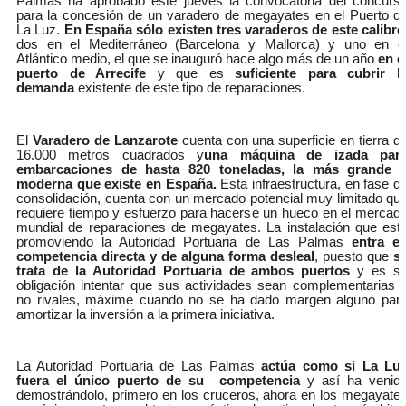
Palmas ha aprobado este jueves la convocatoria del concurs
para la concesión de un varadero de megayates en el Puerto d
La Luz.
En España sólo existen tres varaderos de este calibre
dos en el Mediterráneo (Barcelona y Mallorca) y uno en e
Atlántico medio, el que se inauguró hace algo más de un año
en e
puerto de Arrecife
y que es
suficiente para cubrir l
demanda
existente de este tipo de reparaciones.
El
Varadero de Lanzarote
cuenta con una superficie en tierra d
16.000 metros cuadrados y
una máquina de izada par
embarcaciones de hasta 820 toneladas, la más grande 
moderna que existe en España.
Esta infraestructura, en fase d
consolidación, cuenta con un mercado potencial muy limitado qu
requiere tiempo y esfuerzo para hacerse un hueco en el mercad
mundial de reparaciones de megayates. La instalación que est
promoviendo la Autoridad Portuaria de Las Palmas
entra e
competencia directa y de alguna forma desleal
, puesto que
s
trata de la Autoridad Portuaria de ambos puertos
y es s
obligación intentar que sus actividades sean complementarias 
no rivales, máxime cuando no se ha dado margen alguno par
amortizar la inversión a la primera iniciativa.
La Autoridad Portuaria de Las Palmas
actúa como si La Lu
fuera el único puerto
de su competencia
y así ha venid
demostrándolo, primero en los cruceros, ahora en los megayate