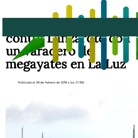
Puertos arremete
contra Lanzarote con
un varadero de
megayates en La Luz
Publicado el 28 de Febrero de 2016 a las 21:50h