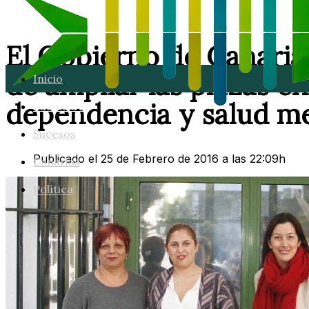
El Gobierno de Canarias
de ampliar las plazas en
Inicio
dependencia y salud me
Lanzarote
Sucesos
Publicado el 25 de Febrero de 2016 a las 22:09h
Canarias
Política