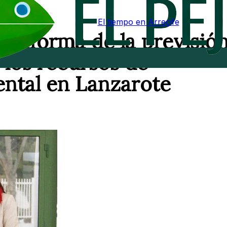
El tiempo en Arrecife
 informa de la previsió
 los recursos de
ntal en Lanzarote