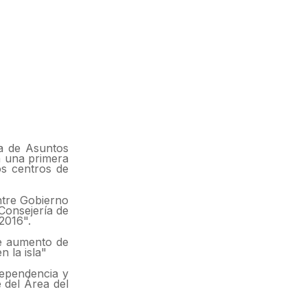
ra de Asuntos
n una primera
os centros de
entre Gobierno
Consejería de
2016".
te aumento de
 la isla"
dependencia y
 del Área del