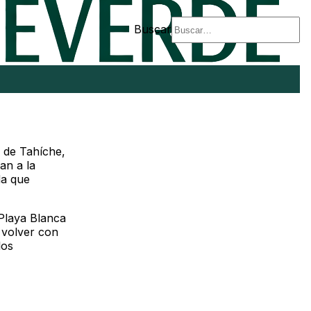
Buscar
 de Tahíche,
an a la
da que
 Playa Blanca
 volver con
los