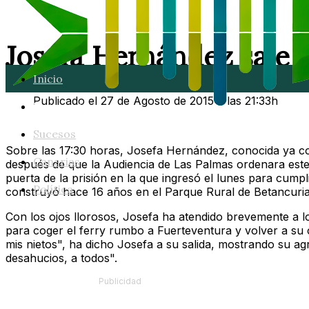
Josefa Hernández sale d
Inicio
Publicado el 27 de Agosto de 2015 a las 21:33h
Lanzarote
Sucesos
Sobre las 17:30 horas, Josefa Hernández, conocida ya co
Canarias
después de que la Audiencia de Las Palmas ordenara este j
puerta de la prisión en la que ingresó el lunes para cump
Política
construyó hace 16 años en el Parque Rural de Betancuria
Con los ojos llorosos, Josefa ha atendido brevemente a lo
para coger el ferry rumbo a Fuerteventura y volver a su 
mis nietos", ha dicho Josefa a su salida, mostrando su agra
desahucios, a todos".
Publicidad