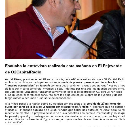
Escucha la entrevista realizada esta mañana en El Pejeverde
de O2CapitalRadio.
Astrid Pérez, presidente del PP en Lanzarote, concedió una entrevista hoy a O2 Capital Radio
en la cual habla a los radioyentes sobre
la rueda de prensa que está por dar sobre las
"muertes comerciales" en Arrecife
con una declaración en la que asegura que "Hoy estamos
de luto por muerte comercial y vamos a seguir de luto por una pésima gestión del gobierno,
del Cabildo de Lanzarote, fundamentalmente en este caso centrado en CC porque han sido
ellos quienes sacaron este concurso para la adjudicación de la obra de la avenida y desde
luego vamos a denunciar una serie de cuestiones".
A la mitad pasaría a hablar sobre su opinión con respecto a
la pérdida de 27 millones de
euros por parte de la isla de Lanzarote con el acuario de Arrecife
. "Recordará que no estaba yo
afiliada al PP cuando hablaba de que ahí tendría que haber una estación náutica" admitió "de
repente se planteó un proyecto de acuario que a nosotros nos pareció interesante y no sé que
ha pasado, que el grupo de gobierno ha decidido no al acuario sin que tampoco se haya dado
una explicación coherente ni lógica sobre por qué no se les da esa licencia o no se tramita la
autorización".