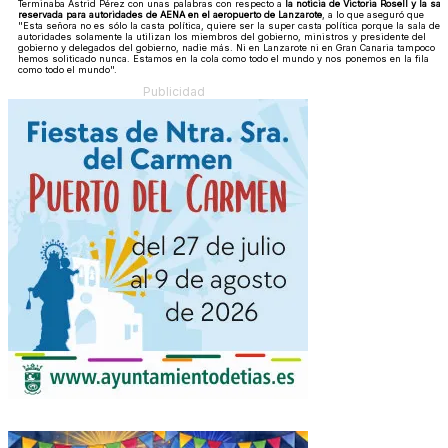
Terminaba Astrid Pérez con unas palabras con respecto a
la noticia de Victoria Rosell y la sal
reservada para autoridades de AENA en el aeropuerto de Lanzarote
, a lo que aseguró que
"Esta señora no es sólo la casta política, quiere ser la super casta política porque la sala de
autoridades solamente la utilizan los miembros del gobierno, ministros y presidente del
gobierno y delegados del gobierno, nadie más. Ni en Lanzarote ni en Gran Canaria tampoco
hemos soliticado nunca. Estamos en la cola como todo el mundo y nos ponemos en la fila
como todo el mundo".
Publicidad