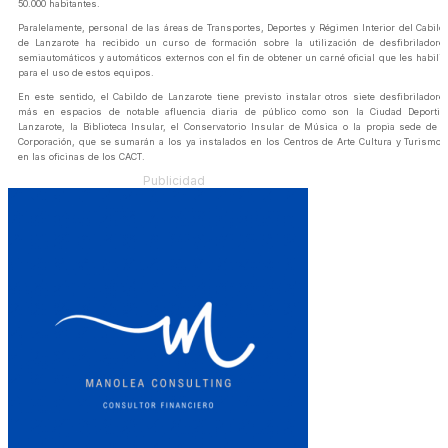
50.000 habitantes.
Paralelamente, personal de las áreas de Transportes, Deportes y Régimen Interior del Cabild
de Lanzarote ha recibido un curso de formación sobre la utilización de desfibriladore
semiautomáticos y automáticos externos con el fin de obtener un carné oficial que les habilit
para el uso de estos equipos.
En este sentido, el Cabildo de Lanzarote tiene previsto instalar otros siete desfibriladore
más en espacios de notable afluencia diaria de público como son la Ciudad Deportiv
Lanzarote, la Biblioteca Insular, el Conservatorio Insular de Música o la propia sede de l
Corporación, que se sumarán a los ya instalados en los Centros de Arte Cultura y Turismo 
en las oficinas de los CACT.
Publicidad