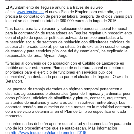
El Ayuntamiento de Teguise anuncia a través de su web
oficial
www.teguise.es
el nuevo Plan de Empleo para este año, que
precisa la contratación de personal laboral temporal de oficios varios para
lo cual se destinará un total de 360.000 euros a lo largo de 2016.
“Las bases para la valoración y selección de personal laboral temporal
para la contratación de trabajadores en Teguise regulan un procedimiento
con el objeto de ejecutar políticas activas de empleo orientadas a la
reinserción social de sectores de población con dificultades crónicas de
acceso al mercado laboral, por su situación de exclusión social o riesgo
de estarlo y para servicios públicos del Ayuntamiento”, ha explicado la
responsable del área, Myriam Jorge.
“Gracias al convenio de colaboración con el Cabildo de Lanzarote es
factible activar este nuevo Plan que dé cobertura laboral en sectores
prioritarios para el ejercicio de funciones en servicios públicos
esenciales”, ha destacado por su parte el alcalde de Teguise, Oswaldo
Betancort.
Los puestos de trabajo ofertados en régimen temporal pertenecen a
distintas agrupaciones profesionales (peón de limpieza y jardinería, peón
obras públicas, oficiales de albañilería y pintura, conserje, arquitectos,
asistentes domiciliarios y auxiliares administrativos, entre otros). Los
contratos tendrán una duración de seis meses en la modalidad contractua
obra o servicio a determinar en el Plan de Empleo específico en cada
momento.
Los interesados deberán aportar su solicitud y documentación para cada
uno de los procedimientos que se establezcan. Más información
en
http://www.teguise.es/plan-de-
empleo-2016/