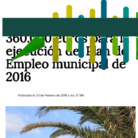
Teguise destinará
360.000 euros para la
ejecución del Plan de
Empleo municipal de
2016
Publicado el 23 de Febrero de 2016 a las 21:18h