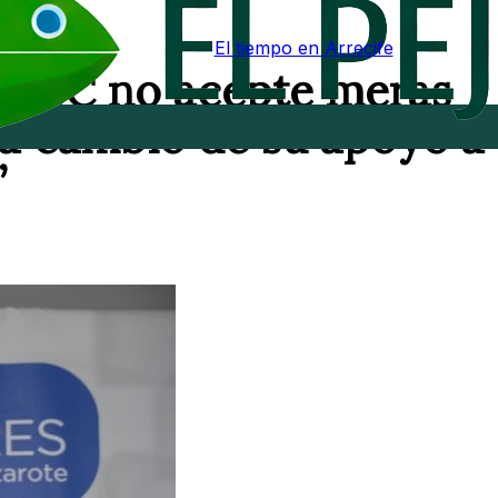
El tiempo en Arrecife
e “CC no acepte meras
a cambio de su apoyo a 
”