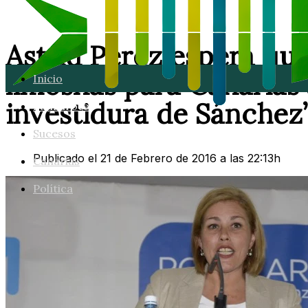
Astrid Pérez espera qu
limosnas para Canarias 
Inicio
investidura de Sánchez
Lanzarote
Sucesos
Publicado el 21 de Febrero de 2016 a las 22:13h
Canarias
Política