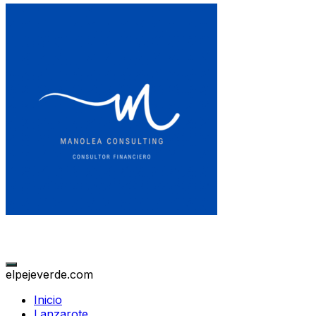
elpejeverde.com
Inicio
Lanzarote