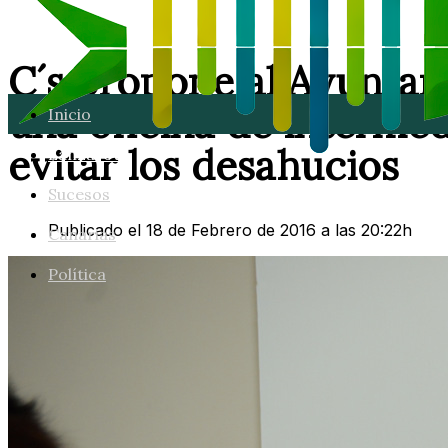
C´s propone al Ayuntam
una oficina de intermed
Inicio
evitar los desahucios
Lanzarote
Sucesos
Publicado el 18 de Febrero de 2016 a las 20:22h
Canarias
Política