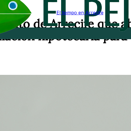
El tiempo en Arrecife
iento de Arrecife que a
iación hipotecaria para