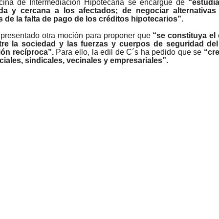
icina de Intermediación Hipotecaria se encargue de
“estudi
a y cercana a los afectados;
de negociar alternativas 
 de la falta de pago de los créditos hipotecarios”.
a presentado otra moción para proponer que
“se constituya el
re la sociedad y las fuerzas y cuerpos de seguridad de
ión recíproca”.
Para ello, la edil de C´s ha pedido que se
“cr
ciales, sindicales, vecinales y empresariales”.