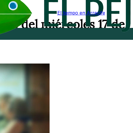
El tiempo en Arrecife
rde del miércoles 17 de