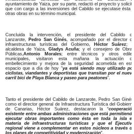
ayuntamiento de Yaiza, por su parte, redactó el proyecto y solicit
que con cargo a las inversiones del Cabildo se ejecutase ésta 
otras obras en su término municipal.
Concluida la intervención, el presidente del Cabildo d
Lanzarote,
Pedro San Ginés
, acompañado por el director d
infraestructuras turísticas del Gobierno,
Héctor Suárez
; l
alcaldesa de Yaiza,
Gladys Acuña
; y el consejero de Obra
Públicas,
Antonio Morales
; entre técnicos y otros edile
municipales, visitaron esta mañana la actuación d
embellecimiento y mejora de la seguridad acometida en est
espacio que a día de hoy "
ya está siendo muy utilizado po
ciclistas, viandantes y deportistas que transitan por el nuev
carril bici de Playa Blanca y paseo para peatones
".
Tanto el presidente del Cabildo de Lanzarote, Pedro San Ginés
como el director general de Infraestructura Turística del Gobiern
de Canarias, Héctor Suárez, destacaron la “
cooperació
existente entre ambas administraciones que está permitiend
ejecutar obras importantes como ésta en toda la isla e
materia de infraestructuras turísticas y que el Ejecutiv
regional viene a complementar en estos núcleos a través d
los planes de competitividad y modernización
”.