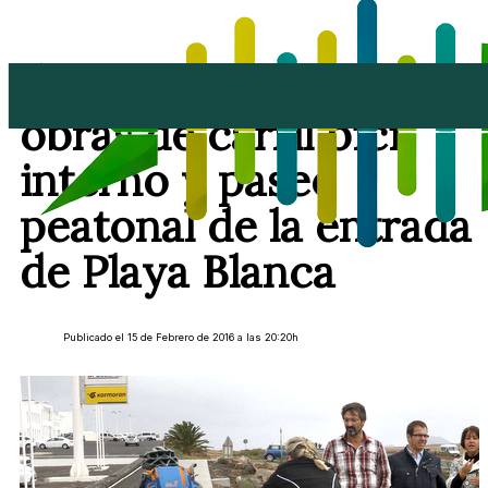
El Cabildo concluye las
obras de carril bici
interno y paseo
peatonal de la entrada
de Playa Blanca
Publicado el 15 de Febrero de 2016 a las 20:20h