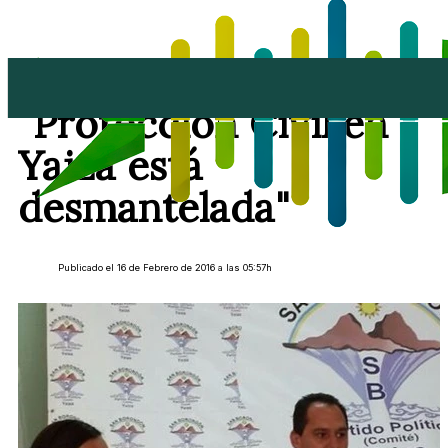
Juan Monzón:
"Protección Civil en
Yaiza está
desmantelada"
Publicado el 16 de Febrero de 2016 a las 05:57h