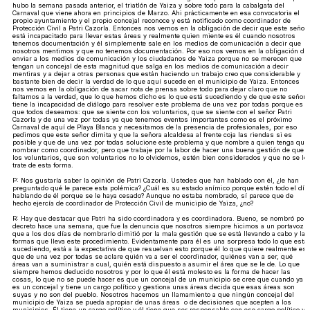
hubo la semana pasada anterior, el triatlón de Yaiza y sobre todo para la cabalgata del
Carnaval que viene ahora en principios de Marzo. Ahi prácticamente en esa convocatoria el
propio ayuntamiento y el propio concejal reconoce y está notificado como coordinador de
Protección Civil a Patri Cazorla. Entonces nos vemos en la obligación de decir que este señor
está incapacitado para llevar estas áreas y realmente quien miente es él cuando nosotros
tenemos documentación y él simplemente sale en los medios de comunicación a decir que
nosotros mentimos y que no tenemos documentación. Por eso nos vemos en la obligación de
enviar a los medios de comunicación y los ciudadanos de Yaiza porque no se merecen que
tengan un concejal de esta magnitud que salga en los medios de comunicación a decir
mentiras y a dejar a otras personas que están haciendo un trabajo creo que considerable y
bastante bien de decir la verdad de lo que aquí sucede en el municipio de Yaiza. Entonces
nos vemos en la obligación de sacar nota de prensa sobre todo para dejar claro que no
faltamos a la verdad, que lo que hemos dicho es lo que está sucediendo y de que este señor
tiene la incapacidad de diálogo para resolver este problema de una vez por todas porque es l
que todos deseamos: que se siente con los voluntarios, que se siente con el señor Patri
Cazorla y de una vez por todas ya que tenemos eventos importantes como es el próximo
Carnaval de aquí de Playa Blanca y necesitamos de la presencia de profesionales, por eso
pedimos que este señor dimita y que la señora alcaldesa al frente coja las riendas si es
posible y que de una vez por todas solucione este problema y que nombre a quien tenga que
nombrar como coordinador, pero que trabaje por la labor de hacer una buena gestión de que
los voluntarios, que son voluntarios no lo olvidemos, estén bien considerados y que no se le
trate de esta forma.
P: Nos gustaría saber la opinión de Patri Cazorla. Ustedes que han hablado con él, ¿le han
preguntado qué le parece esta polémica? ¿Cuál es su estado anímico porque estén todo el día
hablando de él porque se le haya cesado? Aunque no estaba nombrado, sí parece que de
hecho ejercía de coordinador de Protección Civil de municipio de Yaiza, ¿no?
R: Hay que destacar que Patri ha sido coordinadora y es coordinadora. Bueno, se nombró por
decreto hace una semana, que fue la denuncia que nosotros siempre hicimos a un portavoz
que a los dos días de nombrarlo dimitió por la mala gestión que se está llevando a cabo y las
formas que lleva este procedimiento. Evidentamente para él es una sorpresa todo lo que está
sucediendo, está a la expectativa de que resuelvan esto porque él lo que quiere realmente es
que de una vez por todas se aclare quién va a ser el coordinador, quiénes van a ser, qué
áreas van a suministrar a cual, quién está dispuesto a asumir el área que se le de. Lo que
siempre hemos deducido nosotros y por lo que él está molesto es la forma de hacer las
cosas, lo que no se puede hacer es que un concejal de un municipio se cree que cuando ya
es un concejal y tiene un cargo político y gestiona unas áreas decida que esas áreas son
suyas y no son del pueblo. Nosotros hacemos un llamamiento a que ningún concejal del
municipio de Yaiza se pueda apropiar de unas áreas o de decisiones que acepten a los
municipios. Él tiene un cargo político y él tiene que ser responsable con ese cargo político y