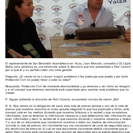
El representante de San Borondón Asambleario en Yaiza, Juan Monzón, concedió a O2 Capital
Radio unas palabras en una entrevista sobre la denuncia que han presentado a Patri Cazorla
por lo que él y su partido creen una mala gestión.
Pregunta: ¿El viento no va a causar ningún problema o les preocupa que pueda y por tanto
Protección Civil no pueda llevar a cabo su labor?
Respuesta: Protección Civil de momento desmantelada y ya veremos a ver cómo se reorganiz
y si el concejal que tenemos realmente está capacitado para resolver este problema que ha
creado.
P: Siguen pidiendo la dimisión de Patri Cazorla, acusándolo incluso de mentir ¿No?
R: Si. Nos vemos en la obligación de sacar esta nota de prensa porque a raíz de la nota de
prensa que nosotros sacamos el lunes pasado alegando lo que has explicado y dicho, este
concejal sale en los medios diciendo que nosotros faltamos a la verdad y que no estamos
informados, que no tenemos la información necesaria y que deberíamos leer información par
estar informados y decir la verdad de lo que estamos diciendo y nosotros volvemos a reiterar.
Y a raiz de un documento que mandamos nosotros a todos los medios de comunicación
incluida la nota de prensa, ahí claramente hay una convocatoria de junta de seguridad para el
día veinticinco de enero en la cual en ese documento claramente detalla claramente que el
señor Patri Cazorla está convocado a esa reunión de seguridad para el evento deportivo que