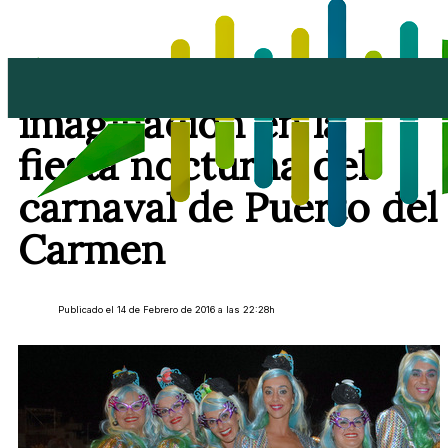
Derroche de
imaginación en la
fiesta nocturna del
carnaval de Puerto del
Carmen
Publicado el 14 de Febrero de 2016 a las 22:28h