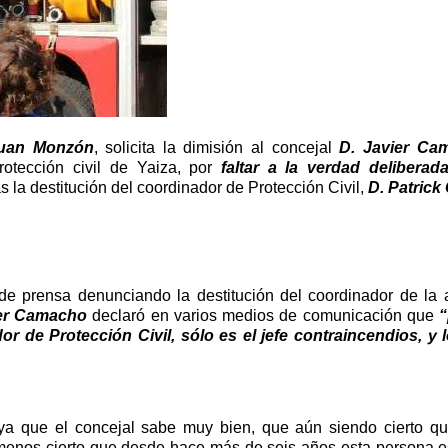
Juan Monzón
, solicita la dimisión al concejal
D. Javier Ca
otección civil de Yaiza, por
faltar a la verdad delibera
as la destitución del coordinador de Protección Civil,
D. Patrick
 de prensa denunciando la destitución del coordinador de la
er Camacho
declaró en varios medios de comunicación que
“
or de Protección Civil, sólo es el jefe contraincendios, y 
a que el concejal sabe muy bien, que aún siendo cierto qu
 menos cierto que desde hace más de seis años esta persona e