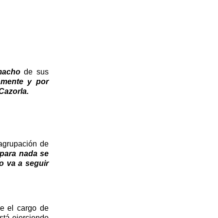
macho
de sus
damente y por
 Cazorla.
 agrupación de
para nada se
lo va a seguir
e el cargo de
stá ejerciendo