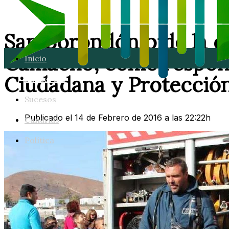
San Borondón pide la di
Camacho, como respons
Inicio
Ciudadana y Protección 
Lanzarote
Sucesos
Publicado el 14 de Febrero de 2016 a las 22:22h
Canarias
Política