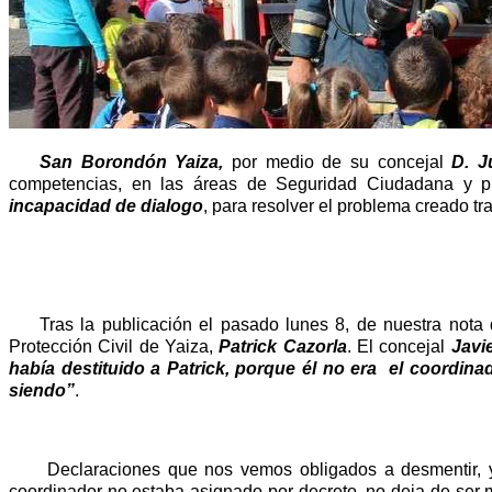
San Borondón Yaiza,
por medio de su concejal
D. 
competencias, en las áreas de Seguridad Ciudadana y pr
incapacidad de dialogo
, para resolver el problema creado tr
Tras la publicación el pasado lunes 8, de nuestra nota
Protección Civil de Yaiza,
Patrick Cazorla
. El concejal
Javi
había destituido a Patrick, porque él no era el coordinad
siendo”
.
Declaraciones que nos vemos obligados a desmentir, y
coordinador no estaba asignado por decreto, no deja de ser