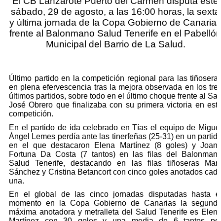
El CB Lanzarote Puerto del Carmen disputa este
sábado, 29 de agosto, a las 16:00 horas, la sexta
y última jornada de la Copa Gobierno de Canaria
frente al Balonmano Salud Tenerife en el Pabelló
Municipal del Barrio de La Salud.
Último partido en la competición regional para las tiñosera
en plena efervescencia tras la mejora observada en los tre
últimos partidos, sobre todo en el último choque frente al Sa
José Obrero que finalizaba con su primera victoria en est
competición.
En el partido de ida celebrado en Tías el equipo de Migue
Ángel Lemes perdía ante las tinerfeñas (25-31) en un partid
en el que destacaron Elena Martínez (8 goles) y Joan
Fortuna Da Costa (7 tantos) en las filas del Balonman
Salud Tenerife, destacando en las filas tiñoseras Mar
Sánchez y Cristina Betancort con cinco goles anotados cad
una.
En el global de las cinco jornadas disputadas hasta e
momento en la Copa Gobierno de Canarias la segund
máxima anotadora y metralleta del Salud Tenerife es Elen
Martínez con 30 goles y una media de 6 tantos po