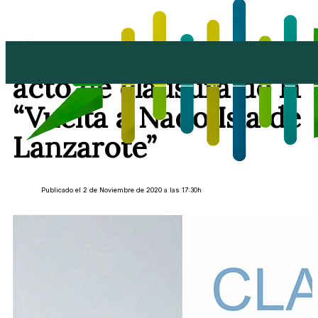
Tías acoge el jueves el
acto de clausura de la
“Vuelta a Nado Isla de
Lanzarote”
Publicado el 2 de Noviembre de 2020 a las 17:30h