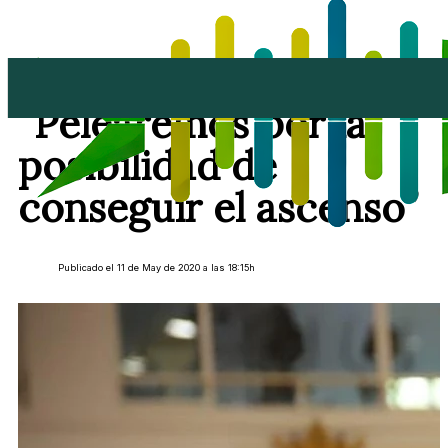
Jesús Casanova:
“Pelearemos por la
posibilidad de
conseguir el ascenso”
Publicado el 11 de May de 2020 a las 18:15h